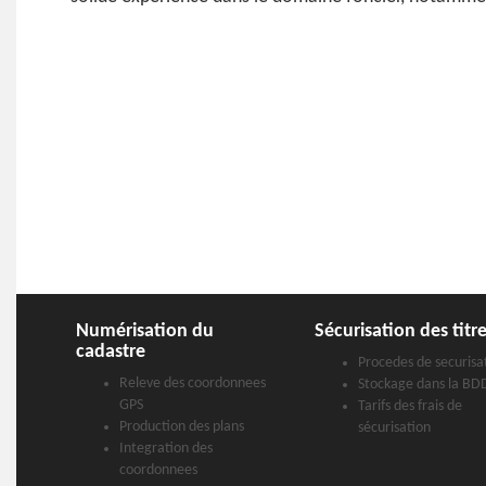
Numérisation du
Sécurisation des titr
cadastre
Procedes de securisa
Releve des coordonnees
Stockage dans la BD
GPS
Tarifs des frais de
Production des plans
sécurisation
Integration des
coordonnees